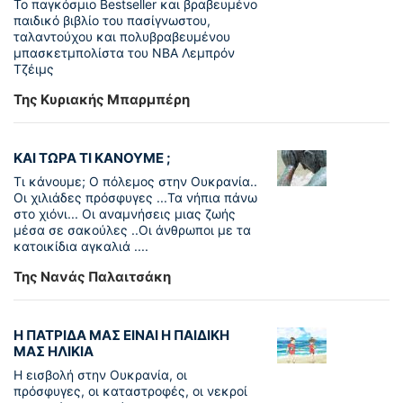
To παγκόσµιο Bestseller και βραβευµένο
παιδικό βιβλίο του πασίγνωστου,
ταλαντούχου και πολυβραβευµένου
µπασκετµπολίστα του NBA Λεµπρόν
Τζέιμς
Της Κυριακής Μπαρμπέρη
ΚΑΙ ΤΩΡΑ ΤΙ ΚΑΝΟΥΜΕ ;
Τι κάνουμε; Ο πόλεμος στην Ουκρανία..
Οι χιλιάδες πρόσφυγες ...Τα νήπια πάνω
στο χιόνι... Οι αναμνήσεις μιας ζωής
μέσα σε σακούλες ..Οι άνθρωποι με τα
κατοικίδια αγκαλιά ....
Της Νανάς Παλαιτσάκη
Η ΠΑΤΡΙΔΑ ΜΑΣ ΕΙΝΑΙ Η ΠΑΙΔΙΚΗ
ΜΑΣ ΗΛΙΚΙΑ
Η εισβολή στην Ουκρανία, οι
πρόσφυγες, οι καταστροφές, οι νεκροί