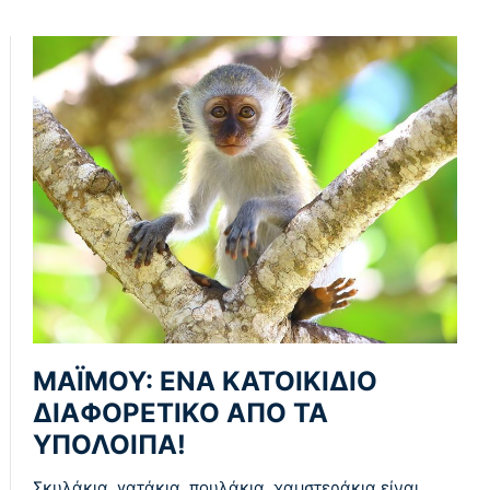
ΜΑΪΜΟΎ: ΈΝΑ ΚΑΤΟΙΚΊΔΙΟ
ΔΙΑΦΟΡΕΤΙΚΌ ΑΠΌ ΤΑ
ΥΠΌΛΟΙΠΑ!
Σκυλάκια, γατάκια, πουλάκια, χαμστεράκια είναι