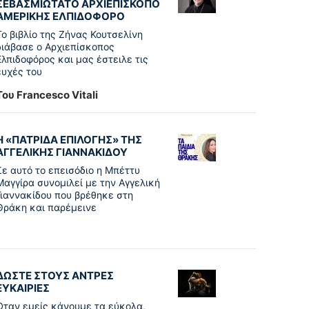
ΣΕΒΑΣΜΙΩΤΑΤΟ ΑΡΧΙΕΠΙΣΚΟΠΟ
ΑΜΕΡΙΚΗΣ ΕΛΠΙΔΟΦΟΡΟ
Το βιβλίο της Ζήνας Κουτσελίνη
διάβασε ο Αρχιεπίσκοπος
Ελπιδοφόρος και μας έστειλε τις
ευχές του
Του Francesco Vitali
Η «ΠΑΤΡΊΔΑ ΕΠΙΛΟΓΉΣ» ΤΗΣ
ΑΓΓΕΛΙΚΉΣ ΓΙΑΝΝΑΚΊΔΟΥ
Σε αυτό το επεισόδιο η Μπέττυ
Μαγγίρα συνομιλεί με την Αγγελική
Γιαννακίδου που βρέθηκε στη
Θράκη και παρέμεινε
ΔΩΣΤΕ ΣΤΟΥΣ ΑΝΤΡΕΣ
ΕΥΚΑΙΡΙΕΣ
Όταν εμείς κάνουμε τα εύκολα,