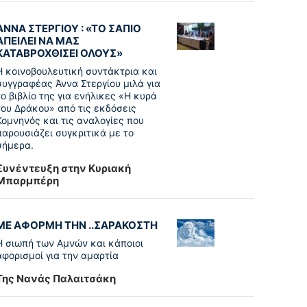
ΑΝΝΑ ΣΤΕΡΓΙΟΥ : «ΤΟ ΣΑΠΙΟ
ΑΠΕΙΛΕΙ ΝΑ ΜΑΣ
ΚΑΤΑΒΡΟΧΘΙΣΕΙ ΟΛΟΥΣ»
Η κοινοβουλευτική συντάκτρια και
συγγραφέας Άννα Στεργίου μιλά για
το βιβλίο της για ενήλικες «Η κυρά
του Δράκου» από τις εκδόσεις
Κομνηνός και τις αναλογίες που
παρουσιάζει συγκριτικά με το
σήμερα.
Συνέντευξη στην Κυριακή
Μπαρμπέρη
ΜΕ ΑΦΟΡΜΗ ΤΗΝ ..ΣΑΡΑΚΟΣΤΗ
Η σιωπή των Αμνών και κάποιοι
αφορισμοί για την αμαρτία
Της Νανάς Παλαιτσάκη