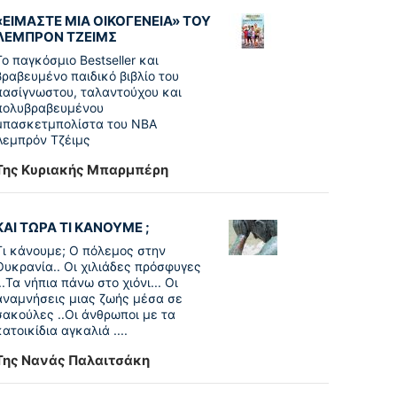
«ΕΙΜΑΣΤΕ ΜΙΑ ΟΙΚΟΓΕΝΕΙΑ» ΤΟΥ
ΛΕΜΠΡΟΝ ΤΖΕΙΜΣ
To παγκόσµιο Bestseller και
βραβευµένο παιδικό βιβλίο του
πασίγνωστου, ταλαντούχου και
πολυβραβευµένου
µπασκετµπολίστα του NBA
Λεµπρόν Τζέιμς
Της Κυριακής Μπαρμπέρη
ΚΑΙ ΤΩΡΑ ΤΙ ΚΑΝΟΥΜΕ ;
Τι κάνουμε; Ο πόλεμος στην
Ουκρανία.. Οι χιλιάδες πρόσφυγες
...Τα νήπια πάνω στο χιόνι... Οι
αναμνήσεις μιας ζωής μέσα σε
σακούλες ..Οι άνθρωποι με τα
κατοικίδια αγκαλιά ....
Της Νανάς Παλαιτσάκη