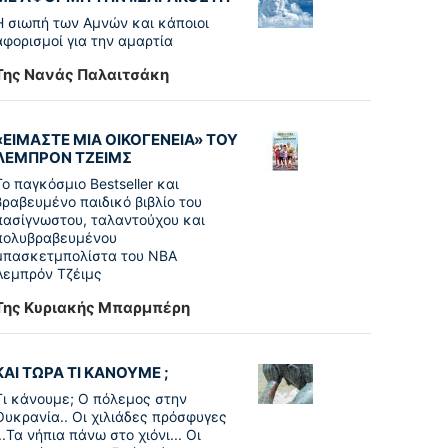
Η σιωπή των Αμνών και κάποιοι
αφορισμοί για την αμαρτία
Της Νανάς Παλαιτσάκη
«ΕΙΜΑΣΤΕ ΜΙΑ ΟΙΚΟΓΕΝΕΙΑ» ΤΟΥ
ΛΕΜΠΡΟΝ ΤΖΕΙΜΣ
To παγκόσµιο Bestseller και
βραβευµένο παιδικό βιβλίο του
πασίγνωστου, ταλαντούχου και
πολυβραβευµένου
µπασκετµπολίστα του NBA
Λεµπρόν Τζέιμς
Της Κυριακής Μπαρμπέρη
ΚΑΙ ΤΩΡΑ ΤΙ ΚΑΝΟΥΜΕ ;
Τι κάνουμε; Ο πόλεμος στην
Ουκρανία.. Οι χιλιάδες πρόσφυγες
...Τα νήπια πάνω στο χιόνι... Οι