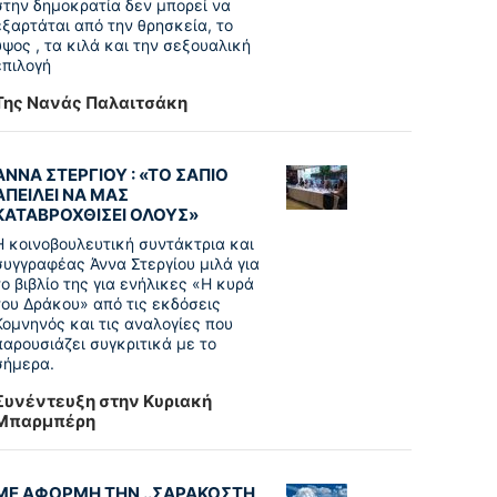
στην δημοκρατία δεν μπορεί να
εξαρτάται από την θρησκεία, το
ύψος , τα κιλά και την σεξουαλική
επιλογή
Της Νανάς Παλαιτσάκη
ΑΝΝΑ ΣΤΕΡΓΙΟΥ : «ΤΟ ΣΑΠΙΟ
ΑΠΕΙΛΕΙ ΝΑ ΜΑΣ
ΚΑΤΑΒΡΟΧΘΙΣΕΙ ΟΛΟΥΣ»
Η κοινοβουλευτική συντάκτρια και
συγγραφέας Άννα Στεργίου μιλά για
το βιβλίο της για ενήλικες «Η κυρά
του Δράκου» από τις εκδόσεις
Κομνηνός και τις αναλογίες που
παρουσιάζει συγκριτικά με το
σήμερα.
Συνέντευξη στην Κυριακή
Μπαρμπέρη
ΜΕ ΑΦΟΡΜΗ ΤΗΝ ..ΣΑΡΑΚΟΣΤΗ