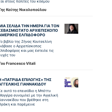
και στους πολίτες του κόσμου
Της Καίτης Νικολοπούλου
ΜΙΑ ΣΕΛΙΔΑ ΤΗΝ ΗΜΕΡΑ ΓΙΑ ΤΟΝ
ΣΕΒΑΣΜΙΩΤΑΤΟ ΑΡΧΙΕΠΙΣΚΟΠΟ
ΑΜΕΡΙΚΗΣ ΕΛΠΙΔΟΦΟΡΟ
Το βιβλίο της Ζήνας Κουτσελίνη
διάβασε ο Αρχιεπίσκοπος
Ελπιδοφόρος και μας έστειλε τις
ευχές του
Του Francesco Vitali
Η «ΠΑΤΡΊΔΑ ΕΠΙΛΟΓΉΣ» ΤΗΣ
ΑΓΓΕΛΙΚΉΣ ΓΙΑΝΝΑΚΊΔΟΥ
Σε αυτό το επεισόδιο η Μπέττυ
Μαγγίρα συνομιλεί με την Αγγελική
Γιαννακίδου που βρέθηκε στη
Θράκη και παρέμεινε