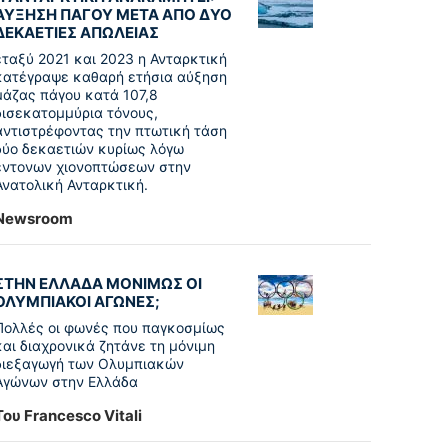
ΑΥΞΗΣΗ ΠΑΓΟΥ ΜΕΤΑ ΑΠΟ ΔΥΟ
ΔΕΚΑΕΤΙΕΣ ΑΠΩΛΕΙΑΣ
εταξύ 2021 και 2023 η Ανταρκτική
κατέγραψε καθαρή ετήσια αύξηση
μάζας πάγου κατά 107,8
δισεκατομμύρια τόνους,
αντιστρέφοντας την πτωτική τάση
δύο δεκαετιών κυρίως λόγω
έντονων χιονοπτώσεων στην
Ανατολική Ανταρκτική.
Newsroom
ΣΤΗΝ ΕΛΛΑΔΑ ΜΟΝΙΜΩΣ ΟΙ
ΟΛΥΜΠΙΑΚΟΙ ΑΓΩΝΕΣ;
Πολλές οι φωνές που παγκοσμίως
και διαχρονικά ζητάνε τη μόνιμη
διεξαγωγή των Ολυμπιακών
Αγώνων στην Ελλάδα
Του Francesco Vitali