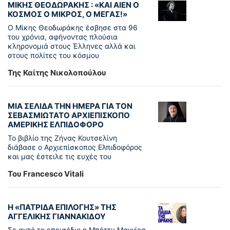
ΜΙΚΗΣ ΘΕΟΔΩΡΑΚΗΣ : «KAI ΑΙΕΝ Ο
ΚΟΣΜΟΣ Ο ΜΙΚΡΟΣ, Ο ΜΕΓΑΣ!»
Ο Μίκης Θεοδωράκης έσβησε στα 96
του χρόνια, αφήνοντας πλούσια
κληρονομιά στους Έλληνες αλλά και
στους πολίτες του κόσμου
Της Καίτης Νικολοπούλου
ΜΙΑ ΣΕΛΙΔΑ ΤΗΝ ΗΜΕΡΑ ΓΙΑ ΤΟΝ
ΣΕΒΑΣΜΙΩΤΑΤΟ ΑΡΧΙΕΠΙΣΚΟΠΟ
ΑΜΕΡΙΚΗΣ ΕΛΠΙΔΟΦΟΡΟ
Το βιβλίο της Ζήνας Κουτσελίνη
διάβασε ο Αρχιεπίσκοπος Ελπιδοφόρος
και μας έστειλε τις ευχές του
Του Francesco Vitali
Η «ΠΑΤΡΊΔΑ ΕΠΙΛΟΓΉΣ» ΤΗΣ
ΑΓΓΕΛΙΚΉΣ ΓΙΑΝΝΑΚΊΔΟΥ
Σε αυτό το επεισόδιο η Μπέττυ Μαγγίρα