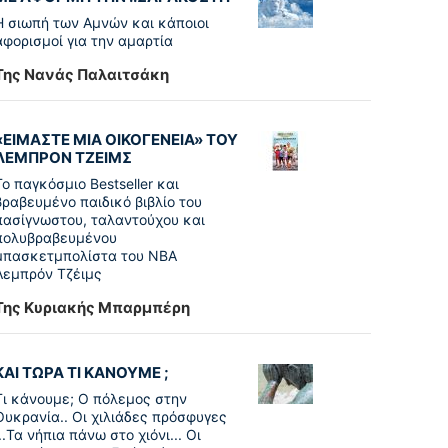
Η σιωπή των Αμνών και κάποιοι
αφορισμοί για την αμαρτία
Της Νανάς Παλαιτσάκη
«ΕΙΜΑΣΤΕ ΜΙΑ ΟΙΚΟΓΕΝΕΙΑ» ΤΟΥ
ΛΕΜΠΡΟΝ ΤΖΕΙΜΣ
To παγκόσµιο Bestseller και
βραβευµένο παιδικό βιβλίο του
πασίγνωστου, ταλαντούχου και
πολυβραβευµένου
µπασκετµπολίστα του NBA
Λεµπρόν Τζέιμς
Της Κυριακής Μπαρμπέρη
ΚΑΙ ΤΩΡΑ ΤΙ ΚΑΝΟΥΜΕ ;
Τι κάνουμε; Ο πόλεμος στην
Ουκρανία.. Οι χιλιάδες πρόσφυγες
...Τα νήπια πάνω στο χιόνι... Οι