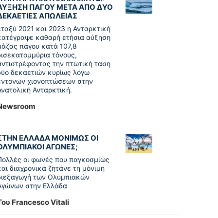
ΑΥΞΗΣΗ ΠΑΓΟΥ ΜΕΤΑ ΑΠΟ ΔΥΟ
ΔΕΚΑΕΤΙΕΣ ΑΠΩΛΕΙΑΣ
εταξύ 2021 και 2023 η Ανταρκτική
κατέγραψε καθαρή ετήσια αύξηση
μάζας πάγου κατά 107,8
δισεκατομμύρια τόνους,
αντιστρέφοντας την πτωτική τάση
δύο δεκαετιών κυρίως λόγω
έντονων χιονοπτώσεων στην
Ανατολική Ανταρκτική.
Newsroom
ΣΤΗΝ ΕΛΛΑΔΑ ΜΟΝΙΜΩΣ ΟΙ
ΟΛΥΜΠΙΑΚΟΙ ΑΓΩΝΕΣ;
Πολλές οι φωνές που παγκοσμίως
και διαχρονικά ζητάνε τη μόνιμη
διεξαγωγή των Ολυμπιακών
Αγώνων στην Ελλάδα
Του Francesco Vitali