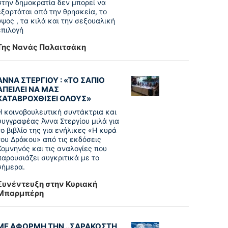
στην δημοκρατία δεν μπορεί να
εξαρτάται από την θρησκεία, το
ύψος , τα κιλά και την σεξουαλική
επιλογή
Της Νανάς Παλαιτσάκη
ΑΝΝΑ ΣΤΕΡΓΙΟΥ : «ΤΟ ΣΑΠΙΟ
ΑΠΕΙΛΕΙ ΝΑ ΜΑΣ
ΚΑΤΑΒΡΟΧΘΙΣΕΙ ΟΛΟΥΣ»
Η κοινοβουλευτική συντάκτρια και
συγγραφέας Άννα Στεργίου μιλά για
το βιβλίο της για ενήλικες «Η κυρά
του Δράκου» από τις εκδόσεις
Κομνηνός και τις αναλογίες που
παρουσιάζει συγκριτικά με το
σήμερα.
Συνέντευξη στην Κυριακή
Μπαρμπέρη
ΜΕ ΑΦΟΡΜΗ ΤΗΝ ..ΣΑΡΑΚΟΣΤΗ