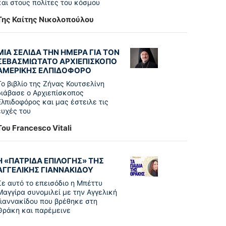
και στους πολίτες του κόσμου
Της Καίτης Νικολοπούλου
ΜΙΑ ΣΕΛΙΔΑ ΤΗΝ ΗΜΕΡΑ ΓΙΑ ΤΟΝ
ΣΕΒΑΣΜΙΩΤΑΤΟ ΑΡΧΙΕΠΙΣΚΟΠΟ
ΑΜΕΡΙΚΗΣ ΕΛΠΙΔΟΦΟΡΟ
Το βιβλίο της Ζήνας Κουτσελίνη
διάβασε ο Αρχιεπίσκοπος
Ελπιδοφόρος και μας έστειλε τις
ευχές του
Του Francesco Vitali
Η «ΠΑΤΡΊΔΑ ΕΠΙΛΟΓΉΣ» ΤΗΣ
ΑΓΓΕΛΙΚΉΣ ΓΙΑΝΝΑΚΊΔΟΥ
Σε αυτό το επεισόδιο η Μπέττυ
Μαγγίρα συνομιλεί με την Αγγελική
Γιαννακίδου που βρέθηκε στη
Θράκη και παρέμεινε