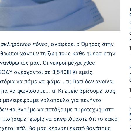
ύ σκληρότερο πόνο
», αναφέρει ο Όμηρος στην
νθρωποι χάνουν τη ζωή τους κάθε ημέρα στην
υνάνθρωπός μας. Οι νεκροί μέχρι χθες
ΟΔΥ ανέρχονται σε 3.540!!! Κι εμείς
τόρια να πάμε να φάμε… τι; Γιατί δεν ανοίγει
τα να ψωνίσουμε… τι; Κι εμείς βρίζουμε τους
θα μαγειρέψουμε γαλοπούλα για πενήντα
 δεν θα βγούμε να πετάξουμε πυροτεχνήματα
 μισήσαμε, χωρίς να σκεφτόμαστε ότι το κακό
έρχεται πάλι θα μας κερνάει εκατό θανάτους