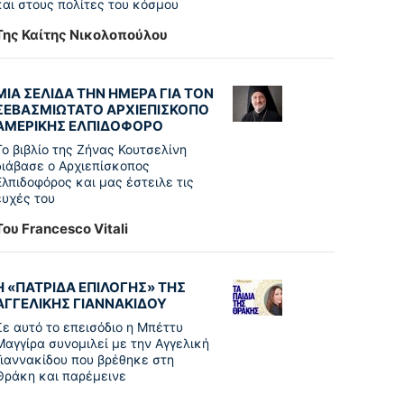
και στους πολίτες του κόσμου
Της Καίτης Νικολοπούλου
ΜΙΑ ΣΕΛΙΔΑ ΤΗΝ ΗΜΕΡΑ ΓΙΑ ΤΟΝ
ΣΕΒΑΣΜΙΩΤΑΤΟ ΑΡΧΙΕΠΙΣΚΟΠΟ
ΑΜΕΡΙΚΗΣ ΕΛΠΙΔΟΦΟΡΟ
Το βιβλίο της Ζήνας Κουτσελίνη
διάβασε ο Αρχιεπίσκοπος
Ελπιδοφόρος και μας έστειλε τις
ευχές του
Του Francesco Vitali
Η «ΠΑΤΡΊΔΑ ΕΠΙΛΟΓΉΣ» ΤΗΣ
ΑΓΓΕΛΙΚΉΣ ΓΙΑΝΝΑΚΊΔΟΥ
Σε αυτό το επεισόδιο η Μπέττυ
Μαγγίρα συνομιλεί με την Αγγελική
Γιαννακίδου που βρέθηκε στη
Θράκη και παρέμεινε