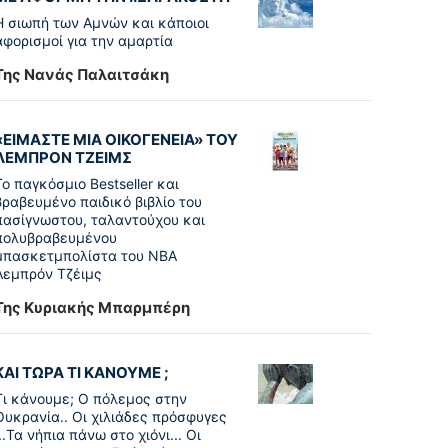
Η σιωπή των Αμνών και κάποιοι
αφορισμοί για την αμαρτία
Της Νανάς Παλαιτσάκη
«ΕΙΜΑΣΤΕ ΜΙΑ ΟΙΚΟΓΕΝΕΙΑ» ΤΟΥ
ΛΕΜΠΡΟΝ ΤΖΕΙΜΣ
To παγκόσµιο Bestseller και
βραβευµένο παιδικό βιβλίο του
πασίγνωστου, ταλαντούχου και
πολυβραβευµένου
µπασκετµπολίστα του NBA
Λεµπρόν Τζέιμς
Της Κυριακής Μπαρμπέρη
ΚΑΙ ΤΩΡΑ ΤΙ ΚΑΝΟΥΜΕ ;
Τι κάνουμε; Ο πόλεμος στην
Ουκρανία.. Οι χιλιάδες πρόσφυγες
...Τα νήπια πάνω στο χιόνι... Οι