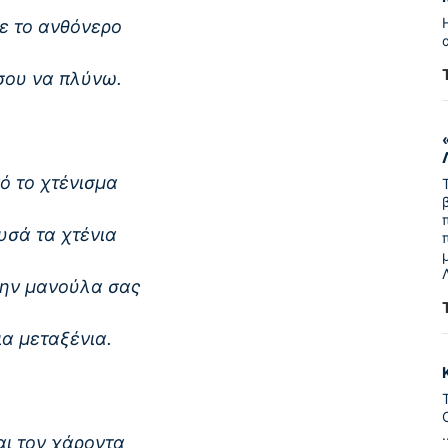
ε το ανθόνερο
σου να πλύνω.
ό το χτένισμα
υσά τα χτένια
 την μανούλα σας
α μεταξένια.
ι τον χάροντα