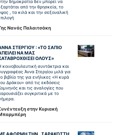
στην δημοκρατία δεν μπορεί να
εξαρτάται από την θρησκεία, το
ύψος , τα κιλά και την σεξουαλική
επιλογή
Της Νανάς Παλαιτσάκη
ΑΝΝΑ ΣΤΕΡΓΙΟΥ : «ΤΟ ΣΑΠΙΟ
ΑΠΕΙΛΕΙ ΝΑ ΜΑΣ
ΚΑΤΑΒΡΟΧΘΙΣΕΙ ΟΛΟΥΣ»
Η κοινοβουλευτική συντάκτρια και
συγγραφέας Άννα Στεργίου μιλά για
το βιβλίο της για ενήλικες «Η κυρά
του Δράκου» από τις εκδόσεις
Κομνηνός και τις αναλογίες που
παρουσιάζει συγκριτικά με το
σήμερα.
Συνέντευξη στην Κυριακή
Μπαρμπέρη
ΜΕ ΑΦΟΡΜΗ ΤΗΝ ..ΣΑΡΑΚΟΣΤΗ