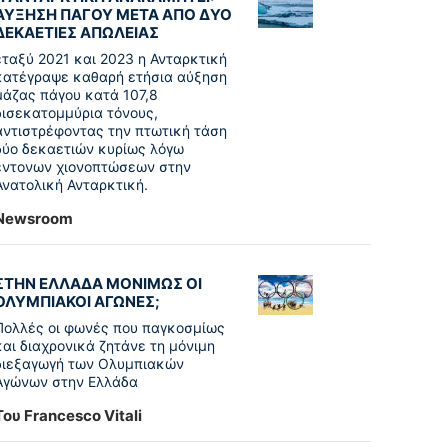
ΑΥΞΗΣΗ ΠΑΓΟΥ ΜΕΤΑ ΑΠΟ ΔΥΟ
ΔΕΚΑΕΤΙΕΣ ΑΠΩΛΕΙΑΣ
εταξύ 2021 και 2023 η Ανταρκτική
κατέγραψε καθαρή ετήσια αύξηση
μάζας πάγου κατά 107,8
δισεκατομμύρια τόνους,
αντιστρέφοντας την πτωτική τάση
δύο δεκαετιών κυρίως λόγω
έντονων χιονοπτώσεων στην
Ανατολική Ανταρκτική.
Newsroom
ΣΤΗΝ ΕΛΛΑΔΑ ΜΟΝΙΜΩΣ ΟΙ
ΟΛΥΜΠΙΑΚΟΙ ΑΓΩΝΕΣ;
Πολλές οι φωνές που παγκοσμίως
και διαχρονικά ζητάνε τη μόνιμη
διεξαγωγή των Ολυμπιακών
Αγώνων στην Ελλάδα
Του Francesco Vitali