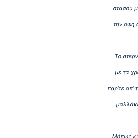
στάσου μ
την όψη 
Το στερν
με τα χρ
πάρ’τε απ’
μαλλάκι
Μήπως κα