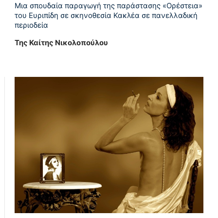
Μια σπουδαία παραγωγή της παράστασης «Ορέστεια»
του Ευριπίδη σε σκηνοθεσία Κακλέα σε πανελλαδική
περιοδεία
Της Καίτης Νικολοπούλου