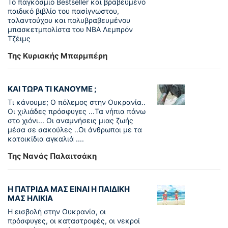
To παγκόσµιο Bestseller και βραβευµένο
παιδικό βιβλίο του πασίγνωστου,
ταλαντούχου και πολυβραβευµένου
µπασκετµπολίστα του NBA Λεµπρόν
Τζέιμς
Της Κυριακής Μπαρμπέρη
ΚΑΙ ΤΩΡΑ ΤΙ ΚΑΝΟΥΜΕ ;
Τι κάνουμε; Ο πόλεμος στην Ουκρανία..
Οι χιλιάδες πρόσφυγες ...Τα νήπια πάνω
στο χιόνι... Οι αναμνήσεις μιας ζωής
μέσα σε σακούλες ..Οι άνθρωποι με τα
κατοικίδια αγκαλιά ....
Της Νανάς Παλαιτσάκη
Η ΠΑΤΡΙΔΑ ΜΑΣ ΕΙΝΑΙ Η ΠΑΙΔΙΚΗ
ΜΑΣ ΗΛΙΚΙΑ
Η εισβολή στην Ουκρανία, οι
πρόσφυγες, οι καταστροφές, οι νεκροί