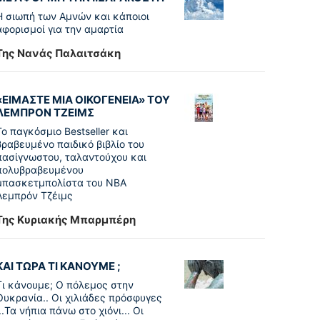
Η σιωπή των Αμνών και κάποιοι
αφορισμοί για την αμαρτία
Της Νανάς Παλαιτσάκη
«ΕΙΜΑΣΤΕ ΜΙΑ ΟΙΚΟΓΕΝΕΙΑ» ΤΟΥ
ΛΕΜΠΡΟΝ ΤΖΕΙΜΣ
To παγκόσµιο Bestseller και
βραβευµένο παιδικό βιβλίο του
πασίγνωστου, ταλαντούχου και
πολυβραβευµένου
µπασκετµπολίστα του NBA
Λεµπρόν Τζέιμς
Της Κυριακής Μπαρμπέρη
ΚΑΙ ΤΩΡΑ ΤΙ ΚΑΝΟΥΜΕ ;
Τι κάνουμε; Ο πόλεμος στην
Ουκρανία.. Οι χιλιάδες πρόσφυγες
...Τα νήπια πάνω στο χιόνι... Οι