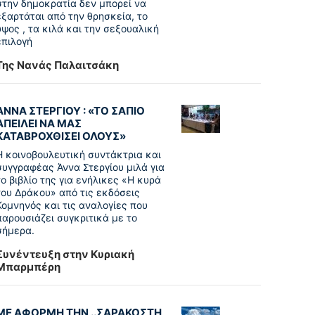
στην δημοκρατία δεν μπορεί να
εξαρτάται από την θρησκεία, το
ύψος , τα κιλά και την σεξουαλική
επιλογή
Της Νανάς Παλαιτσάκη
ΑΝΝΑ ΣΤΕΡΓΙΟΥ : «ΤΟ ΣΑΠΙΟ
ΑΠΕΙΛΕΙ ΝΑ ΜΑΣ
ΚΑΤΑΒΡΟΧΘΙΣΕΙ ΟΛΟΥΣ»
Η κοινοβουλευτική συντάκτρια και
συγγραφέας Άννα Στεργίου μιλά για
το βιβλίο της για ενήλικες «Η κυρά
του Δράκου» από τις εκδόσεις
Κομνηνός και τις αναλογίες που
παρουσιάζει συγκριτικά με το
σήμερα.
Συνέντευξη στην Κυριακή
Μπαρμπέρη
ΜΕ ΑΦΟΡΜΗ ΤΗΝ ..ΣΑΡΑΚΟΣΤΗ