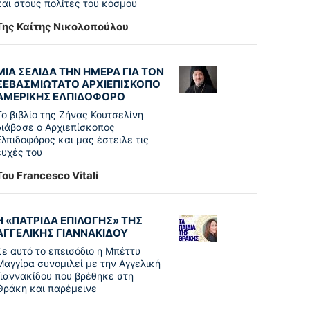
και στους πολίτες του κόσμου
Της Καίτης Νικολοπούλου
ΜΙΑ ΣΕΛΙΔΑ ΤΗΝ ΗΜΕΡΑ ΓΙΑ ΤΟΝ
ΣΕΒΑΣΜΙΩΤΑΤΟ ΑΡΧΙΕΠΙΣΚΟΠΟ
ΑΜΕΡΙΚΗΣ ΕΛΠΙΔΟΦΟΡΟ
Το βιβλίο της Ζήνας Κουτσελίνη
διάβασε ο Αρχιεπίσκοπος
Ελπιδοφόρος και μας έστειλε τις
ευχές του
Του Francesco Vitali
Η «ΠΑΤΡΊΔΑ ΕΠΙΛΟΓΉΣ» ΤΗΣ
ΑΓΓΕΛΙΚΉΣ ΓΙΑΝΝΑΚΊΔΟΥ
Σε αυτό το επεισόδιο η Μπέττυ
Μαγγίρα συνομιλεί με την Αγγελική
Γιαννακίδου που βρέθηκε στη
Θράκη και παρέμεινε