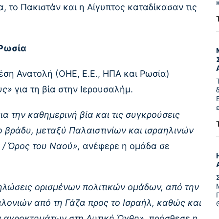
ία, το Πακιστάν και η Αίγυπτος καταδίκασαν τις
 Ρωσία
έση Ανατολή (ΟΗΕ, Ε.Ε., ΗΠΑ και Ρωσία)
υς»
για τη βία στην Ιερουσαλήμ.
ια την καθημερινή βία και τις συγκρούσεις
ο βράδυ, μεταξύ Παλαιστινίων και ισραηλινών
 / Όρος του Ναού»,
ανέφερε η ομάδα σε
δηλώσεις ορισμένων πολιτικών ομάδων, από την
λονιών από τη Γάζα προς το Ισραήλ, καθώς και
ών αγροκτημάτων στη Δυτική Όχθη»,
πρόσθεσε η