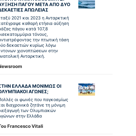
ΑΥΞΗΣΗ ΠΑΓΟΥ ΜΕΤΑ ΑΠΟ ΔΥΟ
ΔΕΚΑΕΤΙΕΣ ΑΠΩΛΕΙΑΣ
εταξύ 2021 και 2023 η Ανταρκτική
κατέγραψε καθαρή ετήσια αύξηση
μάζας πάγου κατά 107,8
δισεκατομμύρια τόνους,
αντιστρέφοντας την πτωτική τάση
δύο δεκαετιών κυρίως λόγω
έντονων χιονοπτώσεων στην
Ανατολική Ανταρκτική.
Newsroom
ΣΤΗΝ ΕΛΛΑΔΑ ΜΟΝΙΜΩΣ ΟΙ
ΟΛΥΜΠΙΑΚΟΙ ΑΓΩΝΕΣ;
Πολλές οι φωνές που παγκοσμίως
και διαχρονικά ζητάνε τη μόνιμη
διεξαγωγή των Ολυμπιακών
Αγώνων στην Ελλάδα
Του Francesco Vitali