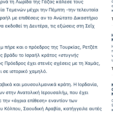
ερνά τη Λωρίδα της Γάζας κάλεσε τους
ία Τεμενών μέχρι την Πέμπτη -την τελευταία
ραήλ με επιθέσεις αν το Ανώτατο Δικαστήριο
 εκδοθεί τη Δευτέρα, τις εξώσεις στη Σεΐχ
μ πήρε και ο πρόεδρος της Τουρκίας, Ρετζέπ
ες βράδυ το Ισραήλ κράτος
«στυγνής
 Πρόεδρος έχει στενές σχέσεις με τη Χαμάς,
ι σε ιστορικό χαμηλό.
αβικά και μουσουλμανικά κράτη. Η Ιορδανία,
 στην Ανατολική Ιερουσαλήμ, που έχει
ε την «άγρια επίθεση» εναντίον των
ου Κόλπου, Σαουδική Αραβία, κατήγγειλε αυτές