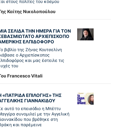
και στους πολίτες του κόσμου
Της Καίτης Νικολοπούλου
ΜΙΑ ΣΕΛΙΔΑ ΤΗΝ ΗΜΕΡΑ ΓΙΑ ΤΟΝ
ΣΕΒΑΣΜΙΩΤΑΤΟ ΑΡΧΙΕΠΙΣΚΟΠΟ
ΑΜΕΡΙΚΗΣ ΕΛΠΙΔΟΦΟΡΟ
Το βιβλίο της Ζήνας Κουτσελίνη
διάβασε ο Αρχιεπίσκοπος
Ελπιδοφόρος και μας έστειλε τις
ευχές του
Του Francesco Vitali
Η «ΠΑΤΡΊΔΑ ΕΠΙΛΟΓΉΣ» ΤΗΣ
ΑΓΓΕΛΙΚΉΣ ΓΙΑΝΝΑΚΊΔΟΥ
Σε αυτό το επεισόδιο η Μπέττυ
Μαγγίρα συνομιλεί με την Αγγελική
Γιαννακίδου που βρέθηκε στη
Θράκη και παρέμεινε