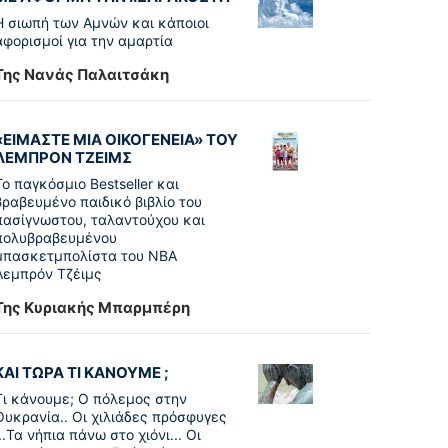
Η σιωπή των Αμνών και κάποιοι
αφορισμοί για την αμαρτία
Της Νανάς Παλαιτσάκη
«ΕΙΜΑΣΤΕ ΜΙΑ ΟΙΚΟΓΕΝΕΙΑ» ΤΟΥ
ΛΕΜΠΡΟΝ ΤΖΕΙΜΣ
To παγκόσµιο Bestseller και
βραβευµένο παιδικό βιβλίο του
πασίγνωστου, ταλαντούχου και
πολυβραβευµένου
µπασκετµπολίστα του NBA
Λεµπρόν Τζέιμς
Της Κυριακής Μπαρμπέρη
ΚΑΙ ΤΩΡΑ ΤΙ ΚΑΝΟΥΜΕ ;
Τι κάνουμε; Ο πόλεμος στην
Ουκρανία.. Οι χιλιάδες πρόσφυγες
...Τα νήπια πάνω στο χιόνι... Οι