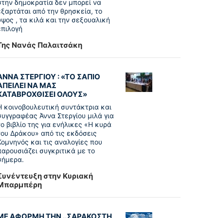
στην δημοκρατία δεν μπορεί να
εξαρτάται από την θρησκεία, το
ύψος , τα κιλά και την σεξουαλική
επιλογή
Της Νανάς Παλαιτσάκη
ΑΝΝΑ ΣΤΕΡΓΙΟΥ : «ΤΟ ΣΑΠΙΟ
ΑΠΕΙΛΕΙ ΝΑ ΜΑΣ
ΚΑΤΑΒΡΟΧΘΙΣΕΙ ΟΛΟΥΣ»
Η κοινοβουλευτική συντάκτρια και
συγγραφέας Άννα Στεργίου μιλά για
το βιβλίο της για ενήλικες «Η κυρά
του Δράκου» από τις εκδόσεις
Κομνηνός και τις αναλογίες που
παρουσιάζει συγκριτικά με το
σήμερα.
Συνέντευξη στην Κυριακή
Μπαρμπέρη
ΜΕ ΑΦΟΡΜΗ ΤΗΝ ..ΣΑΡΑΚΟΣΤΗ