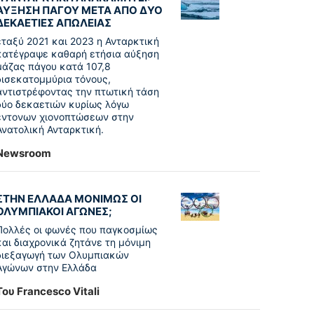
ΑΥΞΗΣΗ ΠΑΓΟΥ ΜΕΤΑ ΑΠΟ ΔΥΟ
ΔΕΚΑΕΤΙΕΣ ΑΠΩΛΕΙΑΣ
εταξύ 2021 και 2023 η Ανταρκτική
κατέγραψε καθαρή ετήσια αύξηση
μάζας πάγου κατά 107,8
δισεκατομμύρια τόνους,
αντιστρέφοντας την πτωτική τάση
δύο δεκαετιών κυρίως λόγω
έντονων χιονοπτώσεων στην
Ανατολική Ανταρκτική.
Newsroom
ΣΤΗΝ ΕΛΛΑΔΑ ΜΟΝΙΜΩΣ ΟΙ
ΟΛΥΜΠΙΑΚΟΙ ΑΓΩΝΕΣ;
Πολλές οι φωνές που παγκοσμίως
και διαχρονικά ζητάνε τη μόνιμη
διεξαγωγή των Ολυμπιακών
Αγώνων στην Ελλάδα
Του Francesco Vitali