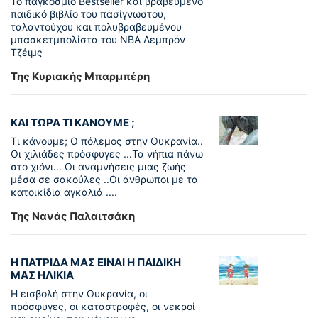
To παγκόσµιο Bestseller και βραβευµένο
παιδικό βιβλίο του πασίγνωστου,
ταλαντούχου και πολυβραβευµένου
µπασκετµπολίστα του NBA Λεµπρόν
Τζέιμς
Της Κυριακής Μπαρμπέρη
ΚΑΙ ΤΩΡΑ ΤΙ ΚΑΝΟΥΜΕ ;
Τι κάνουμε; Ο πόλεμος στην Ουκρανία..
Οι χιλιάδες πρόσφυγες ...Τα νήπια πάνω
στο χιόνι... Οι αναμνήσεις μιας ζωής
μέσα σε σακούλες ..Οι άνθρωποι με τα
κατοικίδια αγκαλιά ....
Της Νανάς Παλαιτσάκη
Η ΠΑΤΡΙΔΑ ΜΑΣ ΕΙΝΑΙ Η ΠΑΙΔΙΚΗ
ΜΑΣ ΗΛΙΚΙΑ
Η εισβολή στην Ουκρανία, οι
πρόσφυγες, οι καταστροφές, οι νεκροί