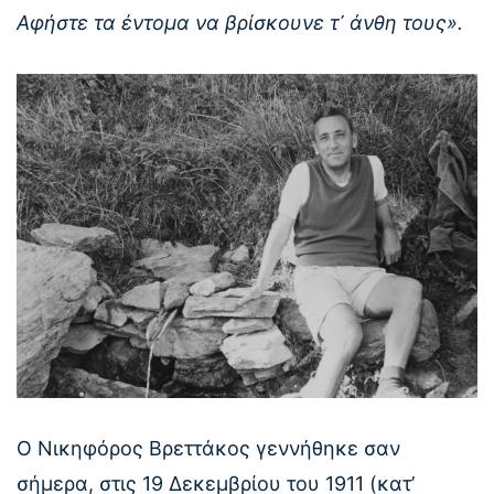
Αφήστε τα έντομα να βρίσκουνε τ᾿ άνθη τους».
Ο Νικηφόρος Βρεττάκος γεννήθηκε σαν
σήμερα, στις 19 Δεκεμβρίου του 1911 (κατ’