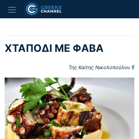
ΧΤΑΠΌΔΙ ΜΕ ΦΆΒΑ
Της Καίτης Νικολοπούλου