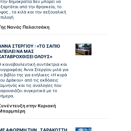
στην δημοκρατία δεν μπορεί να
εξαρτάται από την θρησκεία, το
ύψος , τα κιλά και την σεξουαλική
επιλογή
Της Νανάς Παλαιτσάκη
ΑΝΝΑ ΣΤΕΡΓΙΟΥ : «ΤΟ ΣΑΠΙΟ
ΑΠΕΙΛΕΙ ΝΑ ΜΑΣ
ΚΑΤΑΒΡΟΧΘΙΣΕΙ ΟΛΟΥΣ»
Η κοινοβουλευτική συντάκτρια και
συγγραφέας Άννα Στεργίου μιλά για
το βιβλίο της για ενήλικες «Η κυρά
του Δράκου» από τις εκδόσεις
Κομνηνός και τις αναλογίες που
παρουσιάζει συγκριτικά με το
σήμερα.
Συνέντευξη στην Κυριακή
Μπαρμπέρη
ΜΕ ΑΦΟΡΜΗ ΤΗΝ ..ΣΑΡΑΚΟΣΤΗ