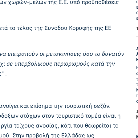
κών χωρών-μελών τής Ε.Ε. υπό προϋποθέσεις
τά το τέλος της Συνόδου Κορυφής της ΕΕ
να επιτραπούν οι μετακινήσεις όσο το δυνατόν
όχι σε υπερβολικούς περιορισμούς κατά την
ς
" .
οίγει και επίσημα την τουριστική σεζόν.
όδοξων στόχων στον τουριστικό τομέα είναι η
γία τείχους ανοσίας, κάτι που θεωρείται το
σμού. Στην προβολή της Ελλάδας ως