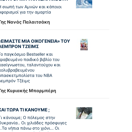
Η σιωπή των Αμνών και κάποιοι
αφορισμοί για την αμαρτία
Της Νανάς Παλαιτσάκη
«ΕΙΜΑΣΤΕ ΜΙΑ ΟΙΚΟΓΕΝΕΙΑ» ΤΟΥ
ΛΕΜΠΡΟΝ ΤΖΕΙΜΣ
To παγκόσµιο Bestseller και
βραβευµένο παιδικό βιβλίο του
πασίγνωστου, ταλαντούχου και
πολυβραβευµένου
µπασκετµπολίστα του NBA
Λεµπρόν Τζέιμς
Της Κυριακής Μπαρμπέρη
ΚΑΙ ΤΩΡΑ ΤΙ ΚΑΝΟΥΜΕ ;
Τι κάνουμε; Ο πόλεμος στην
Ουκρανία.. Οι χιλιάδες πρόσφυγες
...Τα νήπια πάνω στο χιόνι... Οι