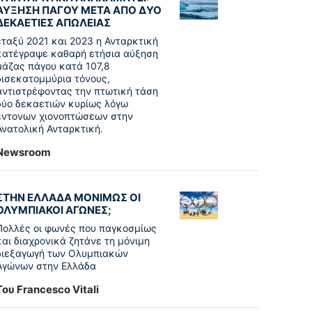
ΑΥΞΗΣΗ ΠΑΓΟΥ ΜΕΤΑ ΑΠΟ ΔΥΟ
ΔΕΚΑΕΤΙΕΣ ΑΠΩΛΕΙΑΣ
εταξύ 2021 και 2023 η Ανταρκτική
κατέγραψε καθαρή ετήσια αύξηση
μάζας πάγου κατά 107,8
δισεκατομμύρια τόνους,
αντιστρέφοντας την πτωτική τάση
δύο δεκαετιών κυρίως λόγω
έντονων χιονοπτώσεων στην
Ανατολική Ανταρκτική.
Newsroom
ΣΤΗΝ ΕΛΛΑΔΑ ΜΟΝΙΜΩΣ ΟΙ
ΟΛΥΜΠΙΑΚΟΙ ΑΓΩΝΕΣ;
Πολλές οι φωνές που παγκοσμίως
και διαχρονικά ζητάνε τη μόνιμη
διεξαγωγή των Ολυμπιακών
Αγώνων στην Ελλάδα
Του Francesco Vitali