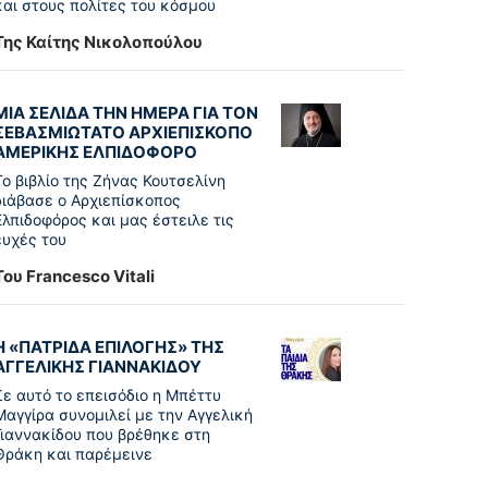
και στους πολίτες του κόσμου
Της Καίτης Νικολοπούλου
ΜΙΑ ΣΕΛΙΔΑ ΤΗΝ ΗΜΕΡΑ ΓΙΑ ΤΟΝ
ΣΕΒΑΣΜΙΩΤΑΤΟ ΑΡΧΙΕΠΙΣΚΟΠΟ
ΑΜΕΡΙΚΗΣ ΕΛΠΙΔΟΦΟΡΟ
Το βιβλίο της Ζήνας Κουτσελίνη
διάβασε ο Αρχιεπίσκοπος
Ελπιδοφόρος και μας έστειλε τις
ευχές του
Του Francesco Vitali
Η «ΠΑΤΡΊΔΑ ΕΠΙΛΟΓΉΣ» ΤΗΣ
ΑΓΓΕΛΙΚΉΣ ΓΙΑΝΝΑΚΊΔΟΥ
Σε αυτό το επεισόδιο η Μπέττυ
Μαγγίρα συνομιλεί με την Αγγελική
Γιαννακίδου που βρέθηκε στη
Θράκη και παρέμεινε