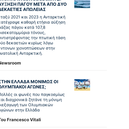
ΑΥΞΗΣΗ ΠΑΓΟΥ ΜΕΤΑ ΑΠΟ ΔΥΟ
ΔΕΚΑΕΤΙΕΣ ΑΠΩΛΕΙΑΣ
εταξύ 2021 και 2023 η Ανταρκτική
κατέγραψε καθαρή ετήσια αύξηση
μάζας πάγου κατά 107,8
δισεκατομμύρια τόνους,
αντιστρέφοντας την πτωτική τάση
δύο δεκαετιών κυρίως λόγω
έντονων χιονοπτώσεων στην
Ανατολική Ανταρκτική.
Newsroom
ΣΤΗΝ ΕΛΛΑΔΑ ΜΟΝΙΜΩΣ ΟΙ
ΟΛΥΜΠΙΑΚΟΙ ΑΓΩΝΕΣ;
Πολλές οι φωνές που παγκοσμίως
και διαχρονικά ζητάνε τη μόνιμη
διεξαγωγή των Ολυμπιακών
Αγώνων στην Ελλάδα
Του Francesco Vitali