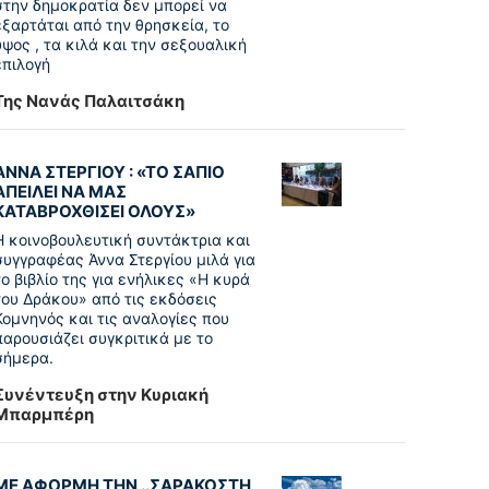
στην δημοκρατία δεν μπορεί να
εξαρτάται από την θρησκεία, το
ύψος , τα κιλά και την σεξουαλική
επιλογή
Της Νανάς Παλαιτσάκη
ΑΝΝΑ ΣΤΕΡΓΙΟΥ : «ΤΟ ΣΑΠΙΟ
ΑΠΕΙΛΕΙ ΝΑ ΜΑΣ
ΚΑΤΑΒΡΟΧΘΙΣΕΙ ΟΛΟΥΣ»
Η κοινοβουλευτική συντάκτρια και
συγγραφέας Άννα Στεργίου μιλά για
το βιβλίο της για ενήλικες «Η κυρά
του Δράκου» από τις εκδόσεις
Κομνηνός και τις αναλογίες που
παρουσιάζει συγκριτικά με το
σήμερα.
Συνέντευξη στην Κυριακή
Μπαρμπέρη
ΜΕ ΑΦΟΡΜΗ ΤΗΝ ..ΣΑΡΑΚΟΣΤΗ