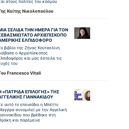
και στους πολίτες του κόσμου
Της Καίτης Νικολοπούλου
ΜΙΑ ΣΕΛΙΔΑ ΤΗΝ ΗΜΕΡΑ ΓΙΑ ΤΟΝ
ΣΕΒΑΣΜΙΩΤΑΤΟ ΑΡΧΙΕΠΙΣΚΟΠΟ
ΑΜΕΡΙΚΗΣ ΕΛΠΙΔΟΦΟΡΟ
Το βιβλίο της Ζήνας Κουτσελίνη
διάβασε ο Αρχιεπίσκοπος
Ελπιδοφόρος και μας έστειλε τις
ευχές του
Του Francesco Vitali
Η «ΠΑΤΡΊΔΑ ΕΠΙΛΟΓΉΣ» ΤΗΣ
ΑΓΓΕΛΙΚΉΣ ΓΙΑΝΝΑΚΊΔΟΥ
Σε αυτό το επεισόδιο η Μπέττυ
Μαγγίρα συνομιλεί με την Αγγελική
Γιαννακίδου που βρέθηκε στη
Θράκη και παρέμεινε