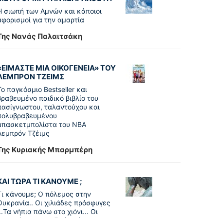
Η σιωπή των Αμνών και κάποιοι
αφορισμοί για την αμαρτία
Της Νανάς Παλαιτσάκη
«ΕΙΜΑΣΤΕ ΜΙΑ ΟΙΚΟΓΕΝΕΙΑ» ΤΟΥ
ΛΕΜΠΡΟΝ ΤΖΕΙΜΣ
To παγκόσµιο Bestseller και
βραβευµένο παιδικό βιβλίο του
πασίγνωστου, ταλαντούχου και
πολυβραβευµένου
µπασκετµπολίστα του NBA
Λεµπρόν Τζέιμς
Της Κυριακής Μπαρμπέρη
ΚΑΙ ΤΩΡΑ ΤΙ ΚΑΝΟΥΜΕ ;
Τι κάνουμε; Ο πόλεμος στην
Ουκρανία.. Οι χιλιάδες πρόσφυγες
...Τα νήπια πάνω στο χιόνι... Οι