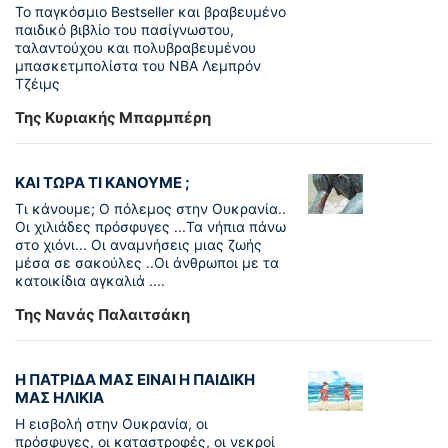
To παγκόσµιο Bestseller και βραβευµένο
παιδικό βιβλίο του πασίγνωστου,
ταλαντούχου και πολυβραβευµένου
µπασκετµπολίστα του NBA Λεµπρόν
Τζέιμς
Της Κυριακής Μπαρμπέρη
ΚΑΙ ΤΩΡΑ ΤΙ ΚΑΝΟΥΜΕ ;
Τι κάνουμε; Ο πόλεμος στην Ουκρανία..
Οι χιλιάδες πρόσφυγες ...Τα νήπια πάνω
στο χιόνι... Οι αναμνήσεις μιας ζωής
μέσα σε σακούλες ..Οι άνθρωποι με τα
κατοικίδια αγκαλιά ....
Της Νανάς Παλαιτσάκη
Η ΠΑΤΡΙΔΑ ΜΑΣ ΕΙΝΑΙ Η ΠΑΙΔΙΚΗ
ΜΑΣ ΗΛΙΚΙΑ
Η εισβολή στην Ουκρανία, οι
πρόσφυγες, οι καταστροφές, οι νεκροί