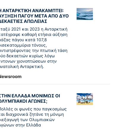
Η ΑΝΤΑΡΚΤΙΚΗ ΑΝΑΚΑΜΠΤΕΙ:
ΑΥΞΗΣΗ ΠΑΓΟΥ ΜΕΤΑ ΑΠΟ ΔΥΟ
ΔΕΚΑΕΤΙΕΣ ΑΠΩΛΕΙΑΣ
εταξύ 2021 και 2023 η Ανταρκτική
κατέγραψε καθαρή ετήσια αύξηση
μάζας πάγου κατά 107,8
δισεκατομμύρια τόνους,
αντιστρέφοντας την πτωτική τάση
δύο δεκαετιών κυρίως λόγω
έντονων χιονοπτώσεων στην
Ανατολική Ανταρκτική.
Newsroom
ΣΤΗΝ ΕΛΛΑΔΑ ΜΟΝΙΜΩΣ ΟΙ
ΟΛΥΜΠΙΑΚΟΙ ΑΓΩΝΕΣ;
Πολλές οι φωνές που παγκοσμίως
και διαχρονικά ζητάνε τη μόνιμη
διεξαγωγή των Ολυμπιακών
Αγώνων στην Ελλάδα