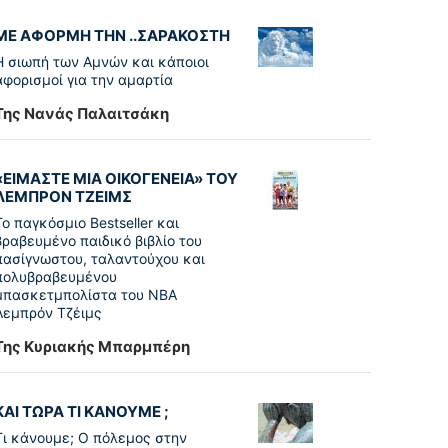
ΜΕ ΑΦΟΡΜΗ ΤΗΝ ..ΣΑΡΑΚΟΣΤΗ
Η σιωπή των Αμνών και κάποιοι
αφορισμοί για την αμαρτία
Της Νανάς Παλαιτσάκη
«ΕΙΜΑΣΤΕ ΜΙΑ ΟΙΚΟΓΕΝΕΙΑ» ΤΟΥ
ΛΕΜΠΡΟΝ ΤΖΕΙΜΣ
To παγκόσµιο Bestseller και
βραβευµένο παιδικό βιβλίο του
πασίγνωστου, ταλαντούχου και
πολυβραβευµένου
µπασκετµπολίστα του NBA
Λεµπρόν Τζέιμς
Της Κυριακής Μπαρμπέρη
ΚΑΙ ΤΩΡΑ ΤΙ ΚΑΝΟΥΜΕ ;
Τι κάνουμε; Ο πόλεμος στην