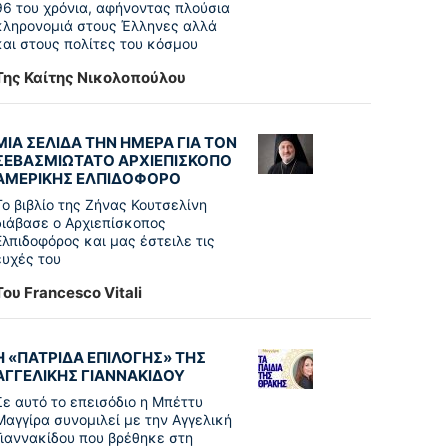
96 του χρόνια, αφήνοντας πλούσια
κληρονομιά στους Έλληνες αλλά
και στους πολίτες του κόσμου
Της Καίτης Νικολοπούλου
ΜΙΑ ΣΕΛΙΔΑ ΤΗΝ ΗΜΕΡΑ ΓΙΑ ΤΟΝ
ΣΕΒΑΣΜΙΩΤΑΤΟ ΑΡΧΙΕΠΙΣΚΟΠΟ
ΑΜΕΡΙΚΗΣ ΕΛΠΙΔΟΦΟΡΟ
Το βιβλίο της Ζήνας Κουτσελίνη
διάβασε ο Αρχιεπίσκοπος
Ελπιδοφόρος και μας έστειλε τις
ευχές του
Του Francesco Vitali
Η «ΠΑΤΡΊΔΑ ΕΠΙΛΟΓΉΣ» ΤΗΣ
ΑΓΓΕΛΙΚΉΣ ΓΙΑΝΝΑΚΊΔΟΥ
Σε αυτό το επεισόδιο η Μπέττυ
Μαγγίρα συνομιλεί με την Αγγελική
Γιαννακίδου που βρέθηκε στη