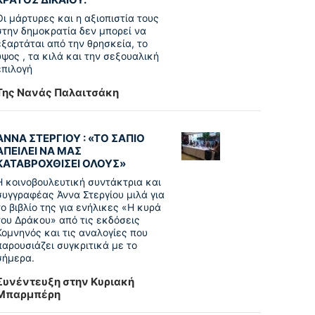
Οι μάρτυρες και η αξιοπιστία τους
στην δημοκρατία δεν μπορεί να
εξαρτάται από την θρησκεία, το
ύψος , τα κιλά και την σεξουαλική
επιλογή
Της Νανάς Παλαιτσάκη
ΑΝΝΑ ΣΤΕΡΓΙΟΥ : «ΤΟ ΣΑΠΙΟ
ΑΠΕΙΛΕΙ ΝΑ ΜΑΣ
ΚΑΤΑΒΡΟΧΘΙΣΕΙ ΟΛΟΥΣ»
Η κοινοβουλευτική συντάκτρια και
συγγραφέας Άννα Στεργίου μιλά για
το βιβλίο της για ενήλικες «Η κυρά
του Δράκου» από τις εκδόσεις
Κομνηνός και τις αναλογίες που
παρουσιάζει συγκριτικά με το
σήμερα.
Συνέντευξη στην Κυριακή
Μπαρμπέρη