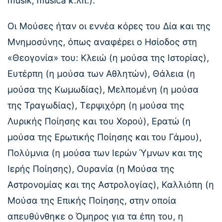
musik, musica κ.λπ.).
Οι Μούσες ήταν οι εννέα κόρες του Δία και της
Μνημοσύνης, όπως αναφέρει ο Ησίοδος στη
«Θεογονία» του: Κλειώ (η μούσα της Ιστορίας),
Ευτέρπη (η μούσα των Αθλητών), Θάλεια (η
μούσα της Κωμωδίας), Μελπομένη (η μούσα
της Τραγωδίας), Τερψιχόρη (η μούσα της
Λυρικής Ποίησης και του Χορού), Ερατώ (η
μούσα της Ερωτικής Ποίησης και του Γάμου),
Πολύμνια (η μούσα των Ιερών Ύμνων και της
Ιερής Ποίησης), Ουρανία (η Μούσα της
Αστρονομίας και της Αστρολογίας), Καλλιόπη (η
Μούσα της Επικής Ποίησης, στην οποία
απευθύνθηκε ο Όμηρος για τα έπη του, η