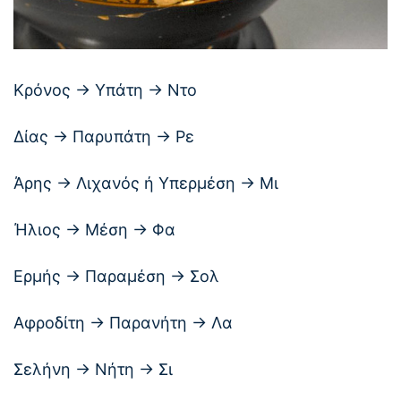
Κρόνος → Υπάτη → Ντο
Δίας → Παρυπάτη → Ρε
Άρης → Λιχανός ή Υπερμέση → Μι
Ήλιος → Μέση → Φα
Ερμής → Παραμέση → Σολ
Αφροδίτη → Παρανήτη → Λα
Σελήνη → Νήτη → Σι