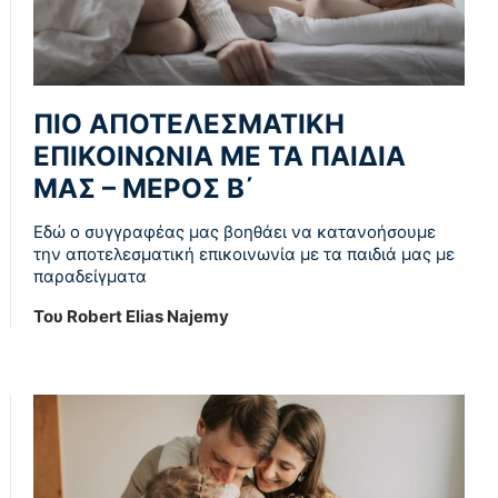
ΠIO AΠOTEΛEΣMATIKH
EΠIKOINΩNIA ME TA ΠAIΔIA
MAΣ – ΜΕΡΟΣ Β΄
Εδώ ο συγγραφέας μας βοηθάει να κατανοήσουμε
την αποτελεσματική επικοινωνία με τα παιδιά μας με
παραδείγματα
Του Robert Elias Najemy