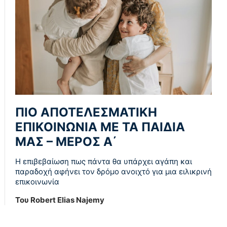
ΠIO AΠOTEΛEΣMATIKH
EΠIKOINΩNIA ME TA ΠAIΔIA
MAΣ – ΜΕΡΟΣ Α΄
H επιβεβαίωση πως πάντα θα υπάρχει αγάπη και
παραδοχή αφήνει τον δρόμο ανοιχτό για μια ειλικρινή
επικοινωνία
Του Robert Elias Najemy