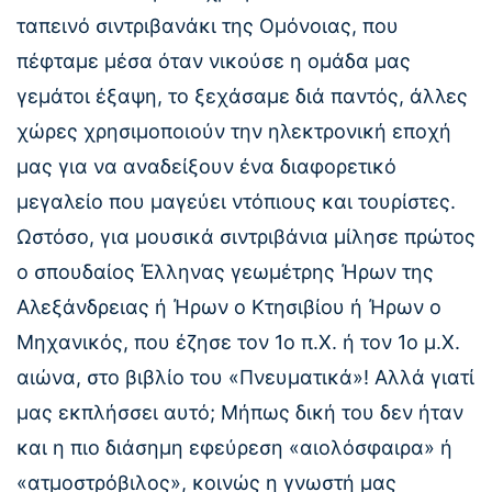
ταπεινό σιντριβανάκι της Ομόνοιας, που
πέφταμε μέσα όταν νικούσε η ομάδα μας
γεμάτοι έξαψη, το ξεχάσαμε διά παντός, άλλες
χώρες χρησιμοποιούν την ηλεκτρονική εποχή
μας για να αναδείξουν ένα διαφορετικό
μεγαλείο που μαγεύει ντόπιους και τουρίστες.
Ωστόσο, για μουσικά σιντριβάνια μίλησε πρώτος
ο σπουδαίος Έλληνας γεωμέτρης Ήρων της
Αλεξάνδρειας ή Ήρων ο Κτησιβίου ή Ήρων ο
Μηχανικός, που έζησε τον 1ο π.Χ. ή τον 1ο μ.Χ.
αιώνα, στο βιβλίο του «Πνευματικά»! Αλλά γιατί
μας εκπλήσσει αυτό; Μήπως δική του δεν ήταν
και η πιο διάσημη εφεύρεση «αιολόσφαιρα» ή
«ατμοστρόβιλος», κοινώς η γνωστή μας