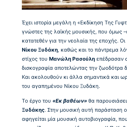
Έχει ιστορία μεγάλη η «Εκδίκηση Της Γυφ
γνώστες της λαϊκής μουσικής, που όμως –
κατατεθέν για την νεολαία της εποχής. Ο
Νίκου Ξυδάκη
, καθώς και το πάντρεμα λό
στίχος του
Μανώλη Ρασούλη
επέδρασαν σ
δισκογραφία αποτελώντας την ζωοδότρα δ
Και ακολουθούν κι άλλα σημαντικά και ω
του αγαπημένου Νίκου Ξυδάκη.
Το έργο του
«Εκ βαθέων»
θα παρουσιάσει
Ξυδάκης
. Στην μουσική αυτή παράσταση 
αφηγείται μία μουσική αυτοβιογραφία, που