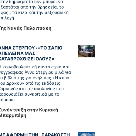
στην δημοκρατία δεν μπορεί να
εξαρτάται από την θρησκεία, το
ύψος , τα κιλά και την σεξουαλική
επιλογή
Της Νανάς Παλαιτσάκη
ΑΝΝΑ ΣΤΕΡΓΙΟΥ : «ΤΟ ΣΑΠΙΟ
ΑΠΕΙΛΕΙ ΝΑ ΜΑΣ
ΚΑΤΑΒΡΟΧΘΙΣΕΙ ΟΛΟΥΣ»
Η κοινοβουλευτική συντάκτρια και
συγγραφέας Άννα Στεργίου μιλά για
το βιβλίο της για ενήλικες «Η κυρά
του Δράκου» από τις εκδόσεις
Κομνηνός και τις αναλογίες που
παρουσιάζει συγκριτικά με το
σήμερα.
Συνέντευξη στην Κυριακή
Μπαρμπέρη
ΜΕ ΑΦΟΡΜΗ ΤΗΝ ..ΣΑΡΑΚΟΣΤΗ