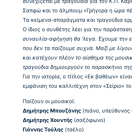
συνεχίζεται με τραγούδια για τον Κ.Π. Κα
Σαπφώ και το άλμπουμ «Γρήγορα η ώρα π
Τα κείμενα-σπαράγματα και τραγούδια ερ
Ο ίδιος ο συνθέτης λέει για την παράστασ
συναυλία-αφήγηση θα ’λεγα. Έχουμε την ε
που δεν τα παίζουμε συχνά. Μαζί με λίγο
και κατέχουν πλέον το αίσθημα της μουσι
τραγούδια δημιουργούν το παρασκήνιο τη
Για την ιστορία, ο τίτλος «Εκ βαθέων» είνα
εμφάνιση του καλλιτέχνη στον «Σείριο» το
Παίζουν οι μουσικοί:
Δημήτρης Μπουζάνης
(πιάνο, υπεύθυνος
Δημήτρης Χουντής
(σαξόφωνο)
Γιάννης Τούλης
(τσέλο)