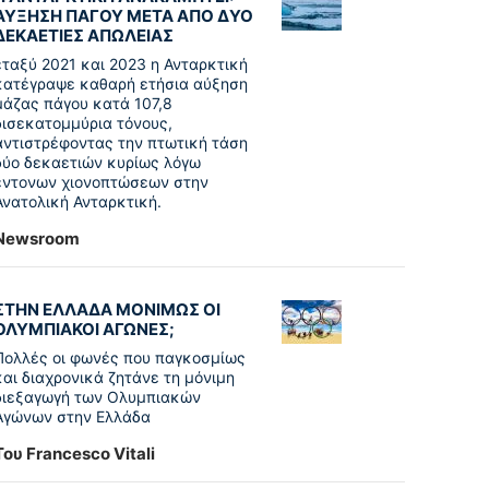
ΑΥΞΗΣΗ ΠΑΓΟΥ ΜΕΤΑ ΑΠΟ ΔΥΟ
ΔΕΚΑΕΤΙΕΣ ΑΠΩΛΕΙΑΣ
εταξύ 2021 και 2023 η Ανταρκτική
κατέγραψε καθαρή ετήσια αύξηση
μάζας πάγου κατά 107,8
δισεκατομμύρια τόνους,
αντιστρέφοντας την πτωτική τάση
δύο δεκαετιών κυρίως λόγω
έντονων χιονοπτώσεων στην
Ανατολική Ανταρκτική.
Newsroom
ΣΤΗΝ ΕΛΛΑΔΑ ΜΟΝΙΜΩΣ ΟΙ
ΟΛΥΜΠΙΑΚΟΙ ΑΓΩΝΕΣ;
Πολλές οι φωνές που παγκοσμίως
και διαχρονικά ζητάνε τη μόνιμη
διεξαγωγή των Ολυμπιακών
Αγώνων στην Ελλάδα
Του Francesco Vitali