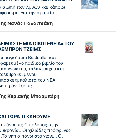
Η σιωπή των Αμνών και κάποιοι
αφορισμοί για την αμαρτία
Της Νανάς Παλαιτσάκη
«ΕΙΜΑΣΤΕ ΜΙΑ ΟΙΚΟΓΕΝΕΙΑ» ΤΟΥ
ΛΕΜΠΡΟΝ ΤΖΕΙΜΣ
To παγκόσµιο Bestseller και
βραβευµένο παιδικό βιβλίο του
πασίγνωστου, ταλαντούχου και
πολυβραβευµένου
µπασκετµπολίστα του NBA
Λεµπρόν Τζέιμς
Της Κυριακής Μπαρμπέρη
ΚΑΙ ΤΩΡΑ ΤΙ ΚΑΝΟΥΜΕ ;
Τι κάνουμε; Ο πόλεμος στην
Ουκρανία.. Οι χιλιάδες πρόσφυγες
...Τα νήπια πάνω στο χιόνι... Οι