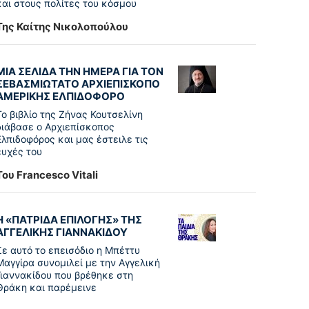
και στους πολίτες του κόσμου
Της Καίτης Νικολοπούλου
ΜΙΑ ΣΕΛΙΔΑ ΤΗΝ ΗΜΕΡΑ ΓΙΑ ΤΟΝ
ΣΕΒΑΣΜΙΩΤΑΤΟ ΑΡΧΙΕΠΙΣΚΟΠΟ
ΑΜΕΡΙΚΗΣ ΕΛΠΙΔΟΦΟΡΟ
Το βιβλίο της Ζήνας Κουτσελίνη
διάβασε ο Αρχιεπίσκοπος
Ελπιδοφόρος και μας έστειλε τις
ευχές του
Του Francesco Vitali
Η «ΠΑΤΡΊΔΑ ΕΠΙΛΟΓΉΣ» ΤΗΣ
ΑΓΓΕΛΙΚΉΣ ΓΙΑΝΝΑΚΊΔΟΥ
Σε αυτό το επεισόδιο η Μπέττυ
Μαγγίρα συνομιλεί με την Αγγελική
Γιαννακίδου που βρέθηκε στη
Θράκη και παρέμεινε