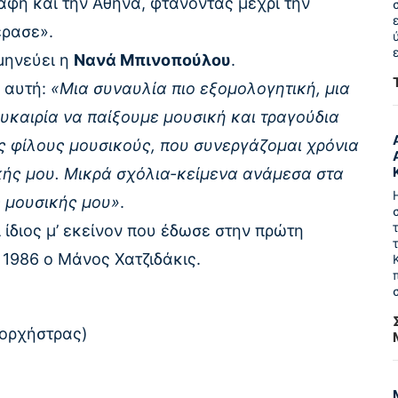
βάφη και την Αθήνα, φτάνοντας μέχρι την
έρασε».
μηνεύει η
Νανά Μπινοπούλου
.
η αυτή:
«Mια συναυλία πιο εξομολογητική, μια
υκαιρία να παίξουμε μουσική και τραγούδια
υς φίλους μουσικούς, που συνεργάζομαι χρόνια
κής μου. Μικρά σχόλια-κείμενα ανάμεσα στα
ς μουσικής μου»
.
ι ίδιος μ’ εκείνον που έδωσε στην πρώτη
 1986 ο Μάνος Χατζιδάκις.
 ορχήστρας)