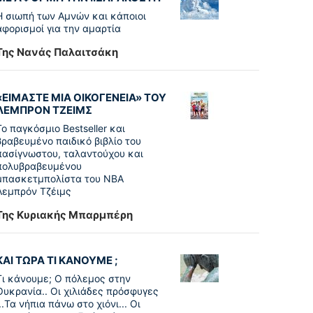
Η σιωπή των Αμνών και κάποιοι
αφορισμοί για την αμαρτία
Της Νανάς Παλαιτσάκη
«ΕΙΜΑΣΤΕ ΜΙΑ ΟΙΚΟΓΕΝΕΙΑ» ΤΟΥ
ΛΕΜΠΡΟΝ ΤΖΕΙΜΣ
To παγκόσµιο Bestseller και
βραβευµένο παιδικό βιβλίο του
πασίγνωστου, ταλαντούχου και
πολυβραβευµένου
µπασκετµπολίστα του NBA
Λεµπρόν Τζέιμς
Της Κυριακής Μπαρμπέρη
ΚΑΙ ΤΩΡΑ ΤΙ ΚΑΝΟΥΜΕ ;
Τι κάνουμε; Ο πόλεμος στην
Ουκρανία.. Οι χιλιάδες πρόσφυγες
...Τα νήπια πάνω στο χιόνι... Οι