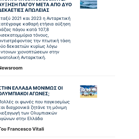
ΑΥΞΗΣΗ ΠΑΓΟΥ ΜΕΤΑ ΑΠΟ ΔΥΟ
ΔΕΚΑΕΤΙΕΣ ΑΠΩΛΕΙΑΣ
εταξύ 2021 και 2023 η Ανταρκτική
κατέγραψε καθαρή ετήσια αύξηση
μάζας πάγου κατά 107,8
δισεκατομμύρια τόνους,
αντιστρέφοντας την πτωτική τάση
δύο δεκαετιών κυρίως λόγω
έντονων χιονοπτώσεων στην
Ανατολική Ανταρκτική.
Newsroom
ΣΤΗΝ ΕΛΛΑΔΑ ΜΟΝΙΜΩΣ ΟΙ
ΟΛΥΜΠΙΑΚΟΙ ΑΓΩΝΕΣ;
Πολλές οι φωνές που παγκοσμίως
και διαχρονικά ζητάνε τη μόνιμη
διεξαγωγή των Ολυμπιακών
Αγώνων στην Ελλάδα
Του Francesco Vitali