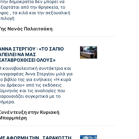
στην δημοκρατία δεν μπορεί να
εξαρτάται από την θρησκεία, το
ύψος , τα κιλά και την σεξουαλική
επιλογή
Της Νανάς Παλαιτσάκη
ΑΝΝΑ ΣΤΕΡΓΙΟΥ : «ΤΟ ΣΑΠΙΟ
ΑΠΕΙΛΕΙ ΝΑ ΜΑΣ
ΚΑΤΑΒΡΟΧΘΙΣΕΙ ΟΛΟΥΣ»
Η κοινοβουλευτική συντάκτρια και
συγγραφέας Άννα Στεργίου μιλά για
το βιβλίο της για ενήλικες «Η κυρά
του Δράκου» από τις εκδόσεις
Κομνηνός και τις αναλογίες που
παρουσιάζει συγκριτικά με το
σήμερα.
Συνέντευξη στην Κυριακή
Μπαρμπέρη
ΜΕ ΑΦΟΡΜΗ ΤΗΝ ..ΣΑΡΑΚΟΣΤΗ