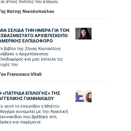
και στους πολίτες του κόσμου
Της Καίτης Νικολοπούλου
ΜΙΑ ΣΕΛΙΔΑ ΤΗΝ ΗΜΕΡΑ ΓΙΑ ΤΟΝ
ΣΕΒΑΣΜΙΩΤΑΤΟ ΑΡΧΙΕΠΙΣΚΟΠΟ
ΑΜΕΡΙΚΗΣ ΕΛΠΙΔΟΦΟΡΟ
Το βιβλίο της Ζήνας Κουτσελίνη
διάβασε ο Αρχιεπίσκοπος
Ελπιδοφόρος και μας έστειλε τις
ευχές του
Του Francesco Vitali
Η «ΠΑΤΡΊΔΑ ΕΠΙΛΟΓΉΣ» ΤΗΣ
ΑΓΓΕΛΙΚΉΣ ΓΙΑΝΝΑΚΊΔΟΥ
Σε αυτό το επεισόδιο η Μπέττυ
Μαγγίρα συνομιλεί με την Αγγελική
Γιαννακίδου που βρέθηκε στη
Θράκη και παρέμεινε