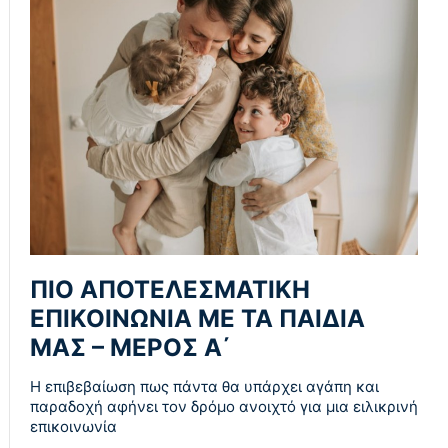
ΠIO AΠOTEΛEΣMATIKH
EΠIKOINΩNIA ME TA ΠAIΔIA
MAΣ – ΜΕΡΟΣ Α΄
H επιβεβαίωση πως πάντα θα υπάρχει αγάπη και
παραδοχή αφήνει τον δρόμο ανοιχτό για μια ειλικρινή
επικοινωνία