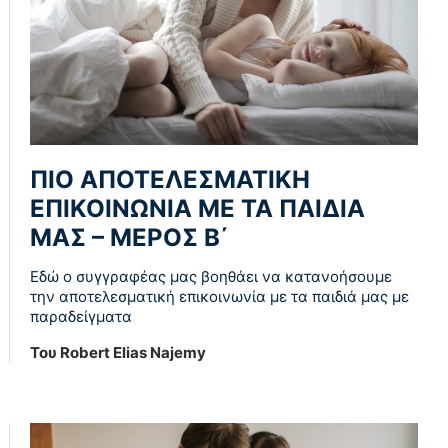
ΠIO AΠOTEΛEΣMATIKH
EΠIKOINΩNIA ME TA ΠAIΔIA
MAΣ – ΜΕΡΟΣ Β΄
Εδώ ο συγγραφέας μας βοηθάει να κατανοήσουμε
την αποτελεσματική επικοινωνία με τα παιδιά μας με
παραδείγματα
Του Robert Elias Najemy