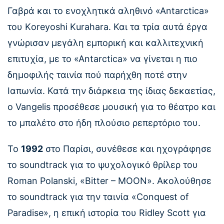
Γαβρά και το ενοχλητικά αληθινό «Αntarctica»
του Κoreyoshi Κurahara. Και τα τρία αυτά έργα
γνώρισαν μεγάλη εμπορική και καλλιτεχνική
επιτυχία, με το «Αntarctica» να γίνεται η πιο
δημοφιλής ταινία πού παρήχθη ποτέ στην
Ιαπωνία. Κατά την διάρκεια της ίδιας δεκαετίας,
ο Vangelis προσέθεσε μουσική για το θέατρο και
το μπαλέτο στο ήδη πλούσιο ρεπερτόριο του.
Το
1992
στο Παρίσι, συνέθεσε και ηχογράφησε
το soundtrack για το ψυχολογικό θρίλερ του
Roman Ροlanski, «Βitter – MOON». Ακολούθησε
το soundtrack για την ταινία «Conquest οf
Ρaradise», η επική ιστορία του Ridley Scott για