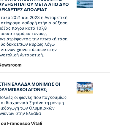
ΑΥΞΗΣΗ ΠΑΓΟΥ ΜΕΤΑ ΑΠΟ ΔΥΟ
ΔΕΚΑΕΤΙΕΣ ΑΠΩΛΕΙΑΣ
εταξύ 2021 και 2023 η Ανταρκτική
κατέγραψε καθαρή ετήσια αύξηση
μάζας πάγου κατά 107,8
δισεκατομμύρια τόνους,
αντιστρέφοντας την πτωτική τάση
δύο δεκαετιών κυρίως λόγω
έντονων χιονοπτώσεων στην
Ανατολική Ανταρκτική.
Newsroom
ΣΤΗΝ ΕΛΛΑΔΑ ΜΟΝΙΜΩΣ ΟΙ
ΟΛΥΜΠΙΑΚΟΙ ΑΓΩΝΕΣ;
Πολλές οι φωνές που παγκοσμίως
και διαχρονικά ζητάνε τη μόνιμη
διεξαγωγή των Ολυμπιακών
Αγώνων στην Ελλάδα
Του Francesco Vitali