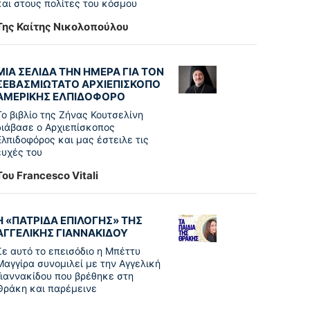
και στους πολίτες του κόσμου
Της Καίτης Νικολοπούλου
ΜΙΑ ΣΕΛΙΔΑ ΤΗΝ ΗΜΕΡΑ ΓΙΑ ΤΟΝ
ΣΕΒΑΣΜΙΩΤΑΤΟ ΑΡΧΙΕΠΙΣΚΟΠΟ
ΑΜΕΡΙΚΗΣ ΕΛΠΙΔΟΦΟΡΟ
Το βιβλίο της Ζήνας Κουτσελίνη
διάβασε ο Αρχιεπίσκοπος
Ελπιδοφόρος και μας έστειλε τις
ευχές του
Του Francesco Vitali
Η «ΠΑΤΡΊΔΑ ΕΠΙΛΟΓΉΣ» ΤΗΣ
ΑΓΓΕΛΙΚΉΣ ΓΙΑΝΝΑΚΊΔΟΥ
Σε αυτό το επεισόδιο η Μπέττυ
Μαγγίρα συνομιλεί με την Αγγελική
Γιαννακίδου που βρέθηκε στη
Θράκη και παρέμεινε