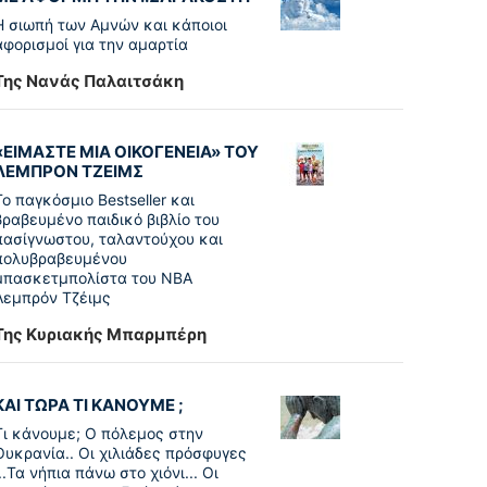
Η σιωπή των Αμνών και κάποιοι
αφορισμοί για την αμαρτία
Της Νανάς Παλαιτσάκη
«ΕΙΜΑΣΤΕ ΜΙΑ ΟΙΚΟΓΕΝΕΙΑ» ΤΟΥ
ΛΕΜΠΡΟΝ ΤΖΕΙΜΣ
To παγκόσµιο Bestseller και
βραβευµένο παιδικό βιβλίο του
πασίγνωστου, ταλαντούχου και
πολυβραβευµένου
µπασκετµπολίστα του NBA
Λεµπρόν Τζέιμς
Της Κυριακής Μπαρμπέρη
ΚΑΙ ΤΩΡΑ ΤΙ ΚΑΝΟΥΜΕ ;
Τι κάνουμε; Ο πόλεμος στην
Ουκρανία.. Οι χιλιάδες πρόσφυγες
...Τα νήπια πάνω στο χιόνι... Οι