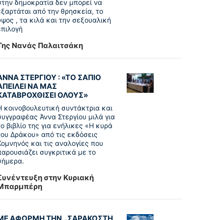
στην δημοκρατία δεν μπορεί να
εξαρτάται από την θρησκεία, το
ύψος , τα κιλά και την σεξουαλική
επιλογή
Της Νανάς Παλαιτσάκη
ΑΝΝΑ ΣΤΕΡΓΙΟΥ : «ΤΟ ΣΑΠΙΟ
ΑΠΕΙΛΕΙ ΝΑ ΜΑΣ
ΚΑΤΑΒΡΟΧΘΙΣΕΙ ΟΛΟΥΣ»
Η κοινοβουλευτική συντάκτρια και
συγγραφέας Άννα Στεργίου μιλά για
το βιβλίο της για ενήλικες «Η κυρά
του Δράκου» από τις εκδόσεις
Κομνηνός και τις αναλογίες που
παρουσιάζει συγκριτικά με το
σήμερα.
Συνέντευξη στην Κυριακή
Μπαρμπέρη
ΜΕ ΑΦΟΡΜΗ ΤΗΝ ..ΣΑΡΑΚΟΣΤΗ