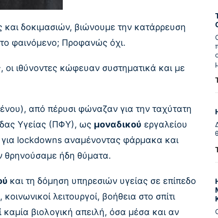
ς και δοκιμασιών, βιώνουμε την κατάρρευση
 το φαινόμενο; Προφανώς όχι.
ς, οι ιθύνοντες κώφευαν συστηματικά και με
ένου), από πέρυσι φώναζαν για την ταχύτατη
δας Υγείας (ΠΦΥ), ως
μοναδικού
εργαλείου
η για lockdowns αναμένοντας φάρμακα και
εν θρηνούσαμε ήδη θύματα.
ού
και τη δόμηση υπηρεσιών υγείας σε επίπεδο
 κοινωνικοί λειτουργοί, βοήθεια στο σπίτι
εί καμία βιολογική απειλή, όσα μέσα και αν