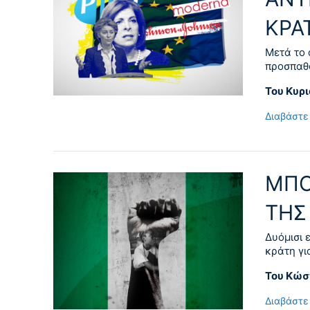
ΚΡΑ
Μετά το 
προσπαθο
Του Κυρ
Διαβάστε
ΜΠΟ
ΤΗΣ
Δυόμισι 
κράτη γι
Του Κώσ
Διαβάστε