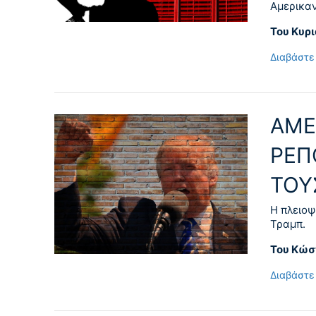
Αμερικα
Του Κυρ
Διαβάστε
AME
ΡΕΠ
ΤΟΥ
Η πλειοψ
Τραμπ.
Του Κώσ
Διαβάστε