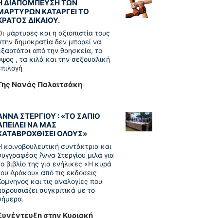
Η ΔΙΑΠΟΜΠΕΥΣΗ ΤΩΝ
ΜΑΡΤΥΡΩΝ ΚΑΤΑΡΓΕΙ ΤΟ
ΚΡΑΤΟΣ ΔΙΚΑΙΟΥ.
Οι μάρτυρες και η αξιοπιστία τους
στην δημοκρατία δεν μπορεί να
εξαρτάται από την θρησκεία, το
ύψος , τα κιλά και την σεξουαλική
επιλογή
Της Νανάς Παλαιτσάκη
ΑΝΝΑ ΣΤΕΡΓΙΟΥ : «ΤΟ ΣΑΠΙΟ
ΑΠΕΙΛΕΙ ΝΑ ΜΑΣ
ΚΑΤΑΒΡΟΧΘΙΣΕΙ ΟΛΟΥΣ»
Η κοινοβουλευτική συντάκτρια και
συγγραφέας Άννα Στεργίου μιλά για
το βιβλίο της για ενήλικες «Η κυρά
του Δράκου» από τις εκδόσεις
Κομνηνός και τις αναλογίες που
παρουσιάζει συγκριτικά με το
σήμερα.
Συνέντευξη στην Κυριακή