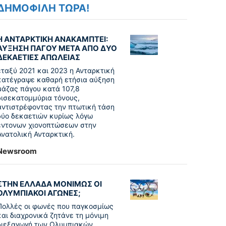
ΔΗΜΟΦΙΛΗ ΤΩΡΑ!
Η ΑΝΤΑΡΚΤΙΚΗ ΑΝΑΚΑΜΠΤΕΙ:
ΑΥΞΗΣΗ ΠΑΓΟΥ ΜΕΤΑ ΑΠΟ ΔΥΟ
ΔΕΚΑΕΤΙΕΣ ΑΠΩΛΕΙΑΣ
εταξύ 2021 και 2023 η Ανταρκτική
κατέγραψε καθαρή ετήσια αύξηση
μάζας πάγου κατά 107,8
δισεκατομμύρια τόνους,
αντιστρέφοντας την πτωτική τάση
δύο δεκαετιών κυρίως λόγω
έντονων χιονοπτώσεων στην
Ανατολική Ανταρκτική.
Newsroom
ΣΤΗΝ ΕΛΛΑΔΑ ΜΟΝΙΜΩΣ ΟΙ
ΟΛΥΜΠΙΑΚΟΙ ΑΓΩΝΕΣ;
Πολλές οι φωνές που παγκοσμίως
και διαχρονικά ζητάνε τη μόνιμη
διεξαγωγή των Ολυμπιακών