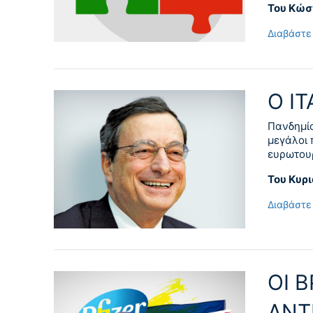
Του Κώσ
Διαβάστε
Ο Ι
Πανδημία
μεγάλοι 
ευρωτουρ
Του Κυρ
Διαβάστε
ΟΙ 
ΑΝΤ