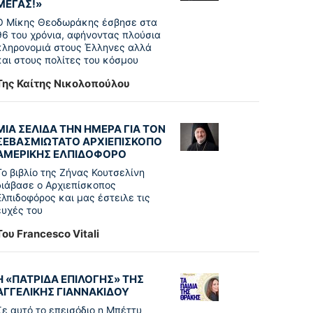
ΜΕΓΑΣ!»
Ο Μίκης Θεοδωράκης έσβησε στα
96 του χρόνια, αφήνοντας πλούσια
κληρονομιά στους Έλληνες αλλά
και στους πολίτες του κόσμου
Της Καίτης Νικολοπούλου
ΜΙΑ ΣΕΛΙΔΑ ΤΗΝ ΗΜΕΡΑ ΓΙΑ ΤΟΝ
ΣΕΒΑΣΜΙΩΤΑΤΟ ΑΡΧΙΕΠΙΣΚΟΠΟ
ΑΜΕΡΙΚΗΣ ΕΛΠΙΔΟΦΟΡΟ
Το βιβλίο της Ζήνας Κουτσελίνη
διάβασε ο Αρχιεπίσκοπος
Ελπιδοφόρος και μας έστειλε τις
ευχές του
Του Francesco Vitali
Η «ΠΑΤΡΊΔΑ ΕΠΙΛΟΓΉΣ» ΤΗΣ
ΑΓΓΕΛΙΚΉΣ ΓΙΑΝΝΑΚΊΔΟΥ
Σε αυτό το επεισόδιο η Μπέττυ