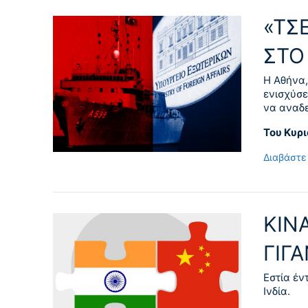
«ΤΣ
ΣΤΟ 
Η Αθήνα,
ενισχύσε
να αναδε
Του Κυρ
Διαβάστε
ΚΙΝΑ
ΓΙΓ
Εστία έν
Ινδία.