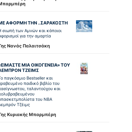
Μπαρμπέρη
ΜΕ ΑΦΟΡΜΗ ΤΗΝ ..ΣΑΡΑΚΟΣΤΗ
Η σιωπή των Αμνών και κάποιοι
αφορισμοί για την αμαρτία
Της Νανάς Παλαιτσάκη
«ΕΙΜΑΣΤΕ ΜΙΑ ΟΙΚΟΓΕΝΕΙΑ» ΤΟΥ
ΛΕΜΠΡΟΝ ΤΖΕΙΜΣ
To παγκόσµιο Bestseller και
βραβευµένο παιδικό βιβλίο του
πασίγνωστου, ταλαντούχου και
πολυβραβευµένου
µπασκετµπολίστα του NBA
Λεµπρόν Τζέιμς
Της Κυριακής Μπαρμπέρη