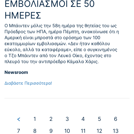
ΕΜΒΟΛΙΑΣΜΟΙ ΣΕ 50
ΗΜΕΡΕΣ
Ο Μπάιντεν μόλις την 58η ημέρα της θητείας του ως
Πρόεδρος των ΗΠΑ, ημέρα Πέμπτη, ανακοίνωσε ότι η
Αμερική είναι μπροστά στο ορόσημο των 100
εκατομμυρίων εμβολιασμών. «Δεν ήταν καθόλου
εύκολο, αλλά τα καταφέραμε», είπε ο συγκινημένος
ο Τζο Μπάιντεν από τον Λευκό Οίκο, έχοντας στο
πλευρό του την αντιπρόεδρο Κάμαλα Χάρις.
Newsroom
Διαβάστε Περισσότερα!
1
2
3
4
5
6
7
8
9
10
11
12
13