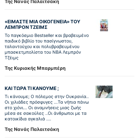
Της Νανάς Παλαιτσάκη
«ΕΙΜΑΣΤΕ ΜΙΑ ΟΙΚΟΓΕΝΕΙΑ» ΤΟΥ
ΛΕΜΠΡΟΝ ΤΖΕΙΜΣ
To παγκόσµιο Bestseller και βραβευµένο
παιδικό βιβλίο του πασίγνωστου,
ταλαντούχου και πολυβραβευµένου
µπασκετµπολίστα του NBA Λεµπρόν
Τζέιμς
Της Κυριακής Μπαρμπέρη
ΚΑΙ ΤΩΡΑ ΤΙ ΚΑΝΟΥΜΕ ;
Τι κάνουμε; Ο πόλεμος στην Ουκρανία..
Οι χιλιάδες πρόσφυγες ...Τα νήπια πάνω
στο χιόνι... Οι αναμνήσεις μιας ζωής
μέσα σε σακούλες ..Οι άνθρωποι με τα
κατοικίδια αγκαλιά ....
Της Νανάς Παλαιτσάκη